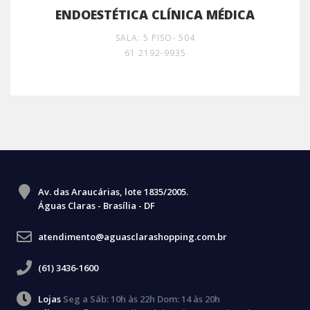
ENDOESTÉTICA CLÍNICA MÉDICA
SALA: 5 PISO- 504
61 2192-9935
Av. das Araucárias, lote 1835/2005.
Águas Claras - Brasília - DF
atendimento@aguasclarashopping.com.br
(61) 3436-1600
Lojas
Seg a Sáb: 10h às 22h Dom: 14 às 20h