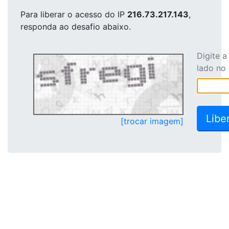
Para liberar o acesso
do IP
216.73.217.143
,
responda ao desafio abaixo.
Digite 
lado no
[trocar imagem]